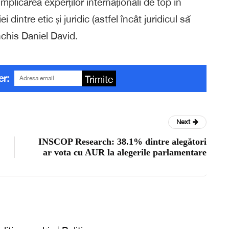
 implicarea experților internaționali de top în
 dintre etic și juridic (astfel încât juridicul să
nchis Daniel David.
er:
Trimite
Next
INSCOP Research: 38.1% dintre alegători
ar vota cu AUR la alegerile parlamentare