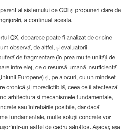
parent al sistemului de CDI și propuneri clare de
grijorări, a continuat acesta.
ortul QX, deoarece poate fi analizat de oricine
um observă, de altfel, și evaluatorii
suferă de fragmentare (în prea multe unități de
are între ele), de o resursă umană insuficientă
 Uniunii Europene) și, pe alocuri, cu un mindset
re cronică și impredictibilă, ceea ce îi afectează
ntind arhitectura și mecanismele fundamentale,
crete sau întrebările posibile, dar dacă
me fundamentale, multe soluții concrete vor
 ușor într-un astfel de cadru sănătos. Așadar, așa