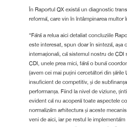
În Raportul QX există un diagnostic trans
reformă, care vin în întâmpinarea multor în
“Fără a relua aici detaliat concluziile Rap
este interesat, spun doar în sinteză, așa c
internaționali, că sistemul nostru de CDI 
CDI, unele prea mici, fără o bună coordon
(avem cei mai puțini cercetători din țările
insuficient de competitiv, și de subfinanța
performanța. Fiind la nivel de viziune, ți
evident că nu acoperă toate aspectele con
normalizăm arhitectura și aceste mecanis
veni de aici, iar pe restul le implementăm