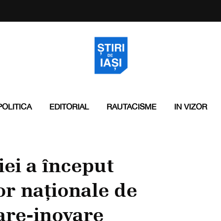
POLITICA
EDITORIAL
RAUTACISME
IN VIZOR
iei a început
or naționale de
are-inovare