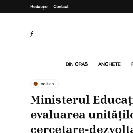
Redacție
Contact
DIN ORAS
ANCHETE
politica
Ministerul Educaț
evaluarea unitățil
cercetare-dezvolt