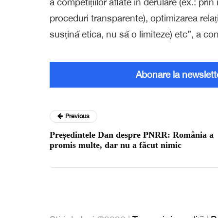
a competițiilor aflate în derulare (ex.: prin
proceduri transparente), optimizarea relației
susțină etica, nu să o limiteze) etc”, a co
Abonare la newslett
Previous
Președintele Dan despre PNRR: România a
promis multe, dar nu a făcut nimic