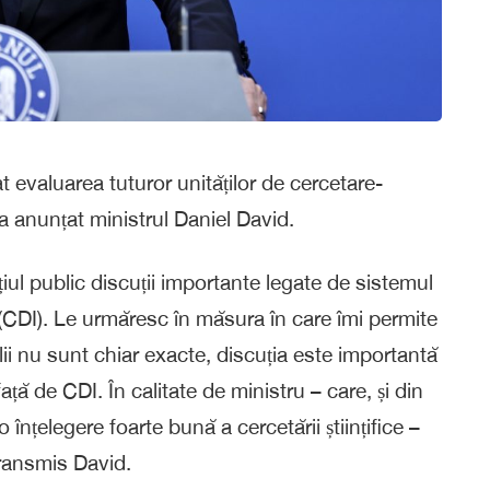
t evaluarea tuturor unităților de cercetare-
a anunțat ministrul Daniel David.
țiul public discuții importante legate de sistemul
(CDI). Le urmăresc în măsura în care îmi permite
lii nu sunt chiar exacte, discuția este importantă
i față de CDI. În calitate de ministru – care, și din
nțelegere foarte bună a cercetării științifice –
transmis David.