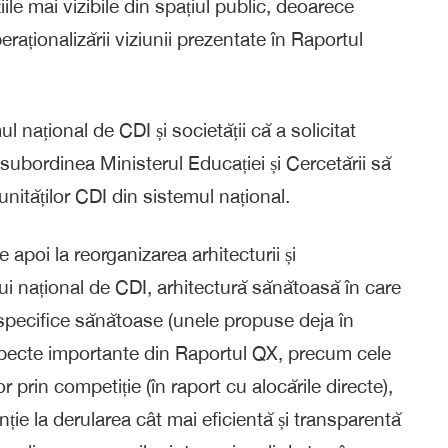
e mai vizibile din spațiul public, deoarece
raționalizării viziunii prezentate în Raportul
l național de CDI și societății că a solicitat
 subordinea Ministerul Educației și Cercetării să
nităților CDI din sistemul național.
apoi la reorganizarea arhitecturii și
 național de CDI, arhitectură sănătoasă în care
ecifice sănătoase (unele propuse deja în
pecte importante din Raportul QX, precum cele
r prin competiție (în raport cu alocările directe),
ție la derularea cât mai eficientă și transparentă