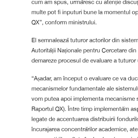
cum am spus, urmăresc cu atenție discuțiil
multe pot fi inputuri bune la momentul ope
QX”, conform ministrului.
El semnalează tuturor actorilor din sistemu
Autorității Naționale pentru Cercetare din
demareze procesul de evaluare a tuturor u
“Așadar, am început o evaluare ce va duce 
mecanismelor fundamentale ale sistemului
vom putea apoi implementa mecanisme sp
Raportul QX). Între timp implementăm as
legate de accentuarea distribuirii fondurilo
încurajarea concentrărilor academice, aten