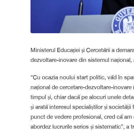
Ministerul Educației și Cercetării a demara
dezvoltare-inovare din sistemul național, 
“Cu ocazia noului start politic, văd în spa
național de cercetare-dezvoltare-inovare 
timpul și, chiar dacă pe alocuri unele deta
și arată interesul specialiștilor și societăți
punct de vedere profesional, cred că am o î
abordez lucrurile serios și sistematic”, a 