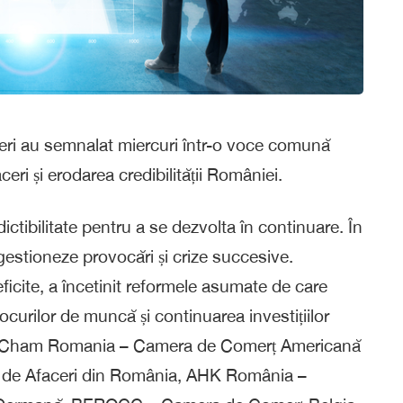
ceri au semnalat miercuri într-o voce comună
eri și erodarea credibilității României.
ctibilitate pentru a se dezvolta în continuare. În
 gestioneze provocări și crize succesive.
eficite, a încetinit reformele asumate de care
locurilor de muncă și continuarea investițiilor
n AmCham Romania – Camera de Comerț Americană
 de Afaceri din România, AHK România –