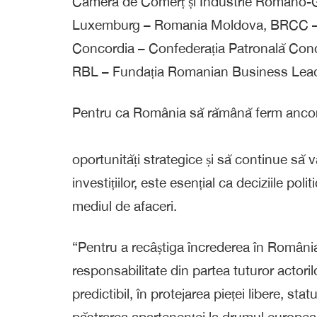
Camera de Comerț și Industrie Româno
Luxemburg – Romania Moldova, BRCC –
Concordia – Confederația Patronală Concord
RBL – Fundația Romanian Business Lea
Pentru ca România să rămână ferm ancorat
oportunități strategice și să continue să 
investițiilor, este esențial ca deciziile poli
mediul de afaceri.
“Pentru a recâștiga încrederea în România,
responsabilitate din partea tuturor actori
predictibil, în protejarea pieței libere, stat
păstrarea apartenenței la drumul european ș