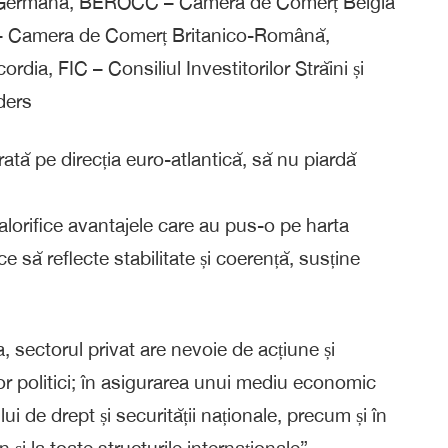
-Germană, BEROCC – Camera de Comerț Belgia
 Camera de Comerț Britanico-Română,
ia, FIC – Consiliul Investitorilor Străini și
ders
ă pe direcția euro-atlantică, să nu piardă
valorifice avantajele care au pus-o pe harta
tice să reflecte stabilitate și coerență, susține
 sectorul privat are nevoie de acțiune și
lor politici; în asigurarea unui mediu economic
ului de drept și securității naționale, precum și în
i la toate structurile internaționale”.