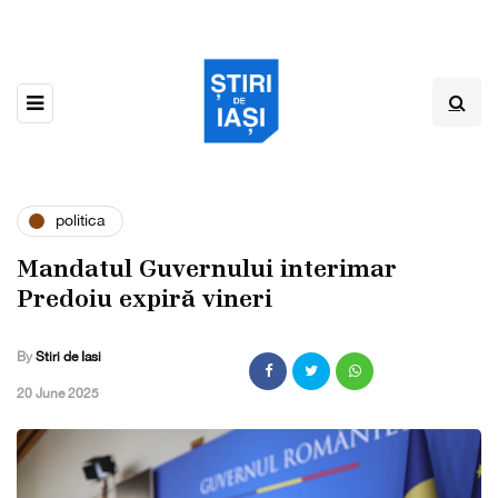
politica
Mandatul Guvernului interimar
Predoiu expiră vineri
By
Stiri de Iasi
,
20 June 2025