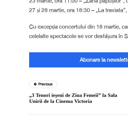
23 martie, ora 11:00 – „Zâna păpușilor”, 
27 și 28 martie, ora 18:30 – „La traviata”
Cu excepția concertului din 18 martie, care
celelalte spectacole se vor desfășura în 
Abonare la newslett
Previous
„3 Tenori ieșeni de Ziua Femeii” la Sala
Unirii de la Cinema Victoria