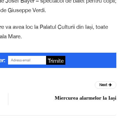
de Josef Bayer – spectacol de balet pentru copii;
, de Giuseppe Verdi.
 va avea loc la Palatul Culturii din Iași, toate
Sala Mare.
er:
Trimite
Next
Miercurea alarmelor la Iași