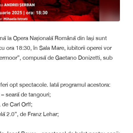
ună la Opera Națională Română din Iași sunt
u ora 18:30, în Sala Mare, iubitorii operei vor
mermoor”, compusă de Gaetano Donizetti, sub
a oferi opt spectacole. Iată programul acestora:
 – seară de tangouri;
de Carl Orff;
lă 2.0”, de Franz Lehar;