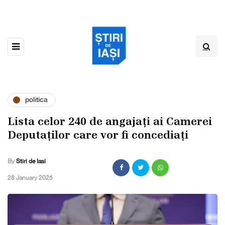
politica
Lista celor 240 de angajați ai Camerei
Deputaților care vor fi concediați
By
Stiri de Iasi
,
28 January 2025