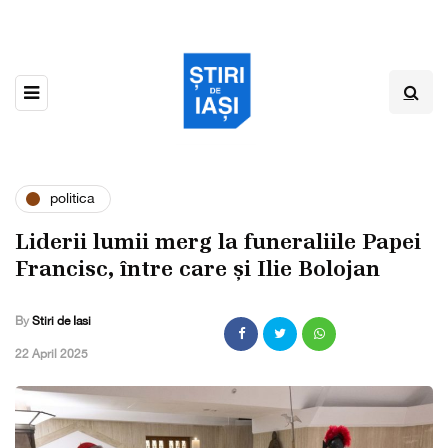
politica
Liderii lumii merg la funeraliile Papei
Francisc, între care și Ilie Bolojan
By
Stiri de Iasi
,
22 April 2025