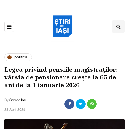
politica
Legea privind pensiile magistraților:
vârsta de pensionare crește la 65 de
ani de la 1 ianuarie 2026
By
Stiri de Iasi
,
23 April 2025