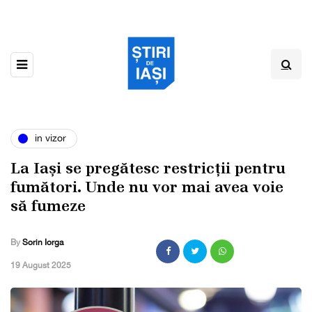
in vizor
La Iași se pregătesc restricții pentru
fumători. Unde nu vor mai avea voie
să fumeze
By
Sorin Iorga
,
19 August 2025