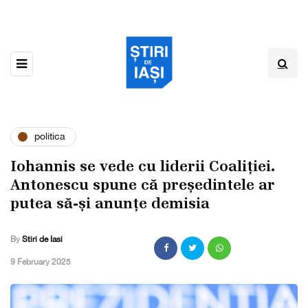
politica
Iohannis se vede cu liderii Coaliției.
Antonescu spune că președintele ar
putea să-și anunțe demisia
By
Stiri de Iasi
,
9 February 2025