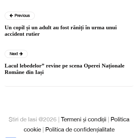
Previous
Un copil și un adult au fost răniți în urma unui
accident rutier
Next
Lacul lebedelor” revine pe scena Operei Naționale
Române din Iași
Stiri de Iasi @2026 |
Termeni și condiții
|
Politica
cookie
|
Politica de confidențialitate