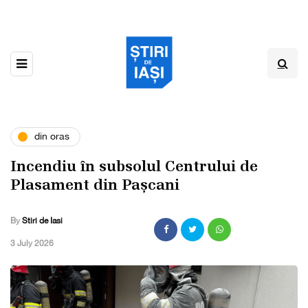
din oras
Incendiu în subsolul Centrului de
Plasament din Pașcani
By
Stiri de Iasi
,
3 July 2026