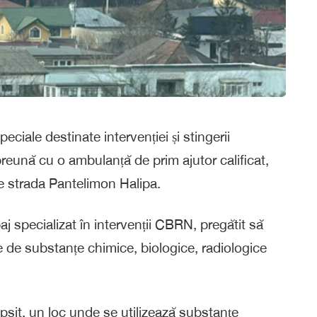
ciale destinate intervenției și stingerii
preună cu o ambulanță de prim ajutor calificat,
pe strada Pantelimon Halipa.
j specializat în intervenții CBRN, pregătit să
te de substanțe chimice, biologice, radiologice
psit, un loc unde se utilizează substanțe