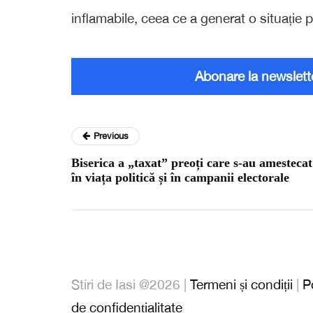
inflamabile, ceea ce a generat o situație 
Abonare la newslett
Previous
Biserica a „taxat” preoți care s-au amestecat
în viața politică și în campanii electorale
Stiri de Iasi @2026 |
Termeni și condiții
|
P
de confidențialitate