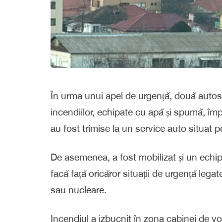
În urma unui apel de urgență, două autospe
incendiilor, echipate cu apă și spumă, îm
au fost trimise la un service auto situat 
De asemenea, a fost mobilizat și un echipa
facă față oricăror situații de urgență lega
sau nucleare.
Incendiul a izbucnit în zona cabinei de vo