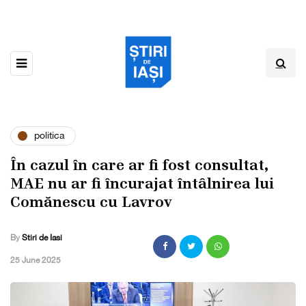
politica
În cazul în care ar fi fost consultat,
MAE nu ar fi încurajat întâlnirea lui
Comănescu cu Lavrov
By
Stiri de Iasi
,
25 June 2025