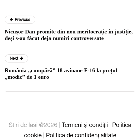
Previous
Nicușor Dan promite din nou meritocrație în justiție,
deși s-au făcut deja numiri controversate
Next
România „cumpără” 18 avioane F-16 la prețul
„modic” de 1 euro
Stiri de Iasi @2026 |
Termeni și condiții
|
Politica
cookie
|
Politica de confidențialitate