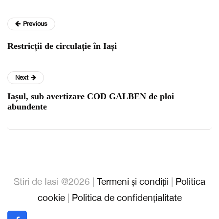
Previous
Restricții de circulație în Iași
Next
Iașul, sub avertizare COD GALBEN de ploi
abundente
Stiri de Iasi @2026 |
Termeni și condiții
|
Politica
cookie
|
Politica de confidențialitate