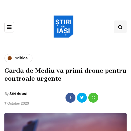
politica
Garda de Mediu va primi drone pentru
controale urgente
By
Stiri de Iasi
,
7 October 2025