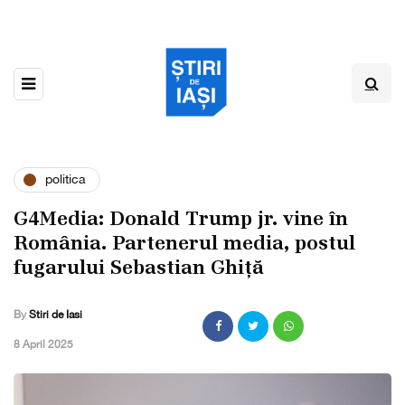
politica
G4Media: Donald Trump jr. vine în
România. Partenerul media, postul
fugarului Sebastian Ghiță
By
Stiri de Iasi
,
8 April 2025