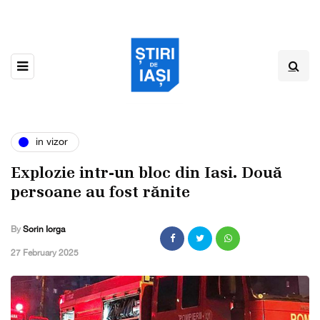
in vizor
Explozie intr-un bloc din Iasi. Două
persoane au fost rănite
By
Sorin Iorga
,
27 February 2025