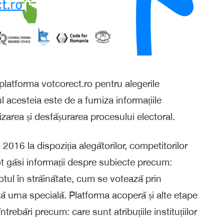
latforma votcorect.ro pentru alegerile
 acesteia este de a furniza informațiile
izarea și desfășurarea procesului electoral.
2016 la dispoziția alegătorilor, competitorilor
 pot găsi informații despre subiecte precum:
 votul în străinătate, cum se votează prin
 urna specială. Platforma acoperă și alte etape
trebări precum: care sunt atribuțiile instituțiilor