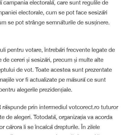
ă campania electorală, care sunt regulile de
aniei electorale, cum se pot face sesizări
cum se pot strânge semnăturile de susținere.
li pentru votare, întrebări frecvente legate de
e cereri și sesizări, precum și multe alte
eptului de vot. Toate acestea sunt prezentate
mațiile vor fi actualizate pe măsură ce sunt
entru alegerile prezidențiale.
 răspunde prin intermediul votcorect.ro tuturor
egate de alegeri. Totodată, organizația va acorda
or cărora li se încalcă drepturile. În zilele