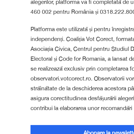
alegerilor, platforma va fi completată de 
460 002 pentru România și 0318.222.800 
Platforma este utilizată și pentru înregistr
independenți. Coaliția Vot Corect, forma
Asociația Civica, Centrul pentru Studiul 
Electoral și Code for Romania, a lansat dej
se realizează exclusiv prin completarea fo
observatori.votcorect.ro. Observatorii vor f
străinătate de la deschiderea acestora p
asigura corectitudinea desfășurării alegeri
contribui la elaborarea unor recomandări 
Abonare la newslett