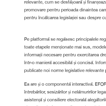
relevante, cum se desfășoară și finanțeaz
promovare pentru perioada dinaintea camp
pentru încălcarea legislației sau despre 
Pe platformă se regăsesc principalele regu
toate etapele menționate mai sus, modele d
informații necesare pentru exercitarea dr
într-o manieră accesibilă și concisă. Infor
publicate noi norme legislative relevante p
Ea are și o componentă interactivă. EFOR
întrebărilor, sesizărilor și nelămuririlor l
asistență și consiliere electorală alegătoril