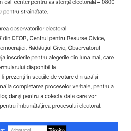
un call center pentru asistență electorală – 0800
pentru străinătate.
area observatorilor electorali
tă din EFOR, Centrul pentru Resurse Civice,
Democrației, Rădăuțiul Civic, Observatorul
a înscrierile pentru alegerile din luna mai, care
rmularului disponibil la
i prezenți în secțiile de votare din țară și
ână la completarea proceselor verbale, pentru a
lor, dar și pentru a colecta date care vor
pentru îmbunătățirea procesului electoral.
er:
Trimite