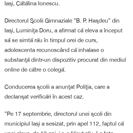
Iaşi, Cătălina Ionescu.
Directorul Şcolii Gimnaziale ”B. P. Haşdeu” din
Iaşi, Luminiţa Doru, a afirmat că eleva a început
să se simtă rău în timpul orei de curs,
adolescenta recunoscând că inhalase o
substanţă dintr-un dispozitiv procurat din mediul
online de către o colegă.
Conducerea şcolii a anunţat Poliţia, care a
declanşat verificări în acest caz.
”Pe 17 septembrie, directorul unei şcoli din
municipiul Iaşi a sesizat, prin apel 112, faptul că