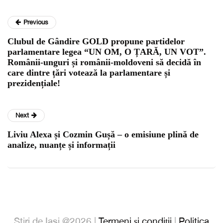
Previous
Clubul de Gândire GOLD propune partidelor
parlamentare legea “UN OM, O ȚARĂ, UN VOT”.
Românii-unguri și românii-moldoveni să decidă în
care dintre țări votează la parlamentare și
prezidențiale!
Next
Liviu Alexa și Cozmin Gușă – o emisiune plină de
analize, nuanțe și informații
Stiri de Iasi @2026 |
Termeni și condiții
|
Politica