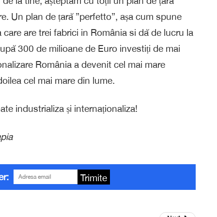
de la tine, așteptăm cu toții un plan de țară
zare. Un plan de țară ”perfetto”, așa cum spune
are are trei fabrici in România si dă de lucru la
 după 300 de milioane de Euro investiți de mai
aționalizare România a devenit cel mai mare
doilea cel mai mare din lume.
 industrializa și internaționaliza!
pia
er:
Trimite