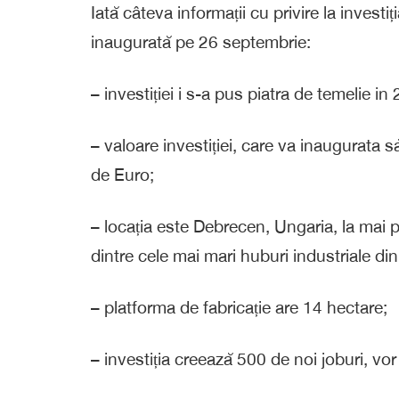
Iată câteva informații cu privire la investiț
inaugurată pe 26 septembrie:
– investiției i s-a pus piatra de temelie in
– valoare investiției, care va inaugurata s
de Euro;
– locația este Debrecen, Ungaria, la mai
dintre cele mai mari huburi industriale di
– platforma de fabricație are 14 hectare;
– investiția creează 500 de noi joburi, vor