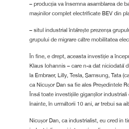
– producția va însemna asamblarea de bater
mașinilor complet electrificate BEV din 
– situl industrial întărește prezența grup
grupului de migrare către mobilitatea elec
În fine, e drept, aceasta investiție a înc
Klaus Iohannis – care n-a dat niciodată d
la Embraer, Lilly, Tesla, Samsung, Tata (c
ca Nicușor Dan sa fie ales Președintele R
Însă toate investițiile giganților industria
înainte, în următorii 10 ani, ar trebui sa 
Nicușor Dan, ca industrialist, eu cred in 