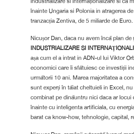
industrializare si internaționalizare si ca
înainte Ungaria si Polonia in atragerea de 
tranzacția Zentiva, de 5 miliarde de Euro.
Nicușor Dan, daca nu avem încă plan de ța
INDUSTRIALIZARE SI INTERNAȚIONAL
așa cum el a intrat in ADN-ul lui Viktor Or
economici care îi sfătuiesc ce investiții i
următorii 10 ani. Marea majoritatea a con
sunt experți în tăiat cheltuieli in Excel, n
combinat pe dinăuntru nici daca ar locui d
înainte cu inteligenta artificiala, cu ener
barat ca know-how, tehnologie, capital, r