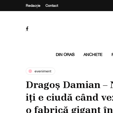
Redacție
Contact
DIN ORAS
ANCHETE
eveniment
Dragoș Damian – N
iți e ciudă când 
o fabrică gigant î