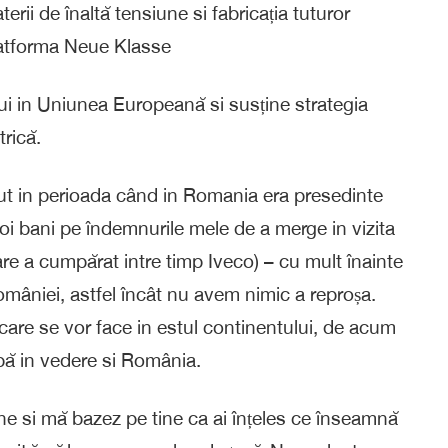
ii de înaltă tensiune si fabricația tuturor
platforma Neue Klasse
ului in Uniunea Europeană si susține strategia
trică.
eput in perioada când in Romania era presedinte
oi bani pe îndemnurile mele de a merge in vizita
are a cumpărat intre timp Iveco) – cu mult înainte
omâniei, astfel încât nu avem nimic a reproșa.
li care se vor face in estul continentului, de acum
aibă in vedere si România.
tine si mă bazez pe tine ca ai înțeles ce înseamnă