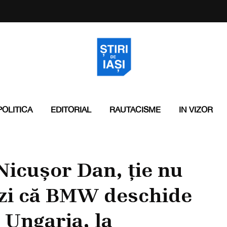
POLITICA
EDITORIAL
RAUTACISME
IN VIZOR
icușor Dan, ție nu
vezi că BMW deschide
n Ungaria, la