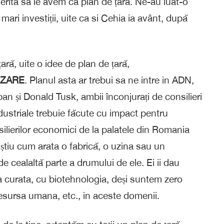
 merită să le avem ca plan de țară. Ne-au luat-o
mari investiții, uite ca si Cehia ia avânt, după
ră, uite o idee de plan de țară,
IZARE
. Planul asta ar trebui sa ne intre in ADN,
ban și Donald Tusk, ambii înconjurați de consilieri
ndustriale trebuie făcute cu impact pentru
silierilor economici de la palatele din Romania
u știu cum arata o fabrică, o uzina sau un
e cealaltă parte a drumului de ele. Ei ii dau
gia curata, cu biotehnologia, deși suntem zero
esursa umana, etc., in aceste domenii.