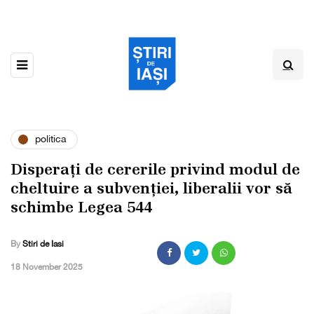
politica
Disperați de cererile privind modul de
cheltuire a subvenției, liberalii vor să
schimbe Legea 544
By
Stiri de Iasi
,
18 November 2025