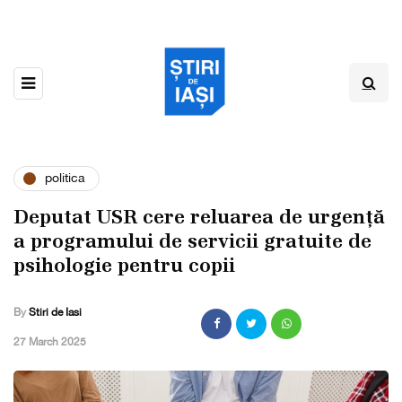
politica
Deputat USR cere reluarea de urgență
a programului de servicii gratuite de
psihologie pentru copii
By
Stiri de Iasi
,
27 March 2025