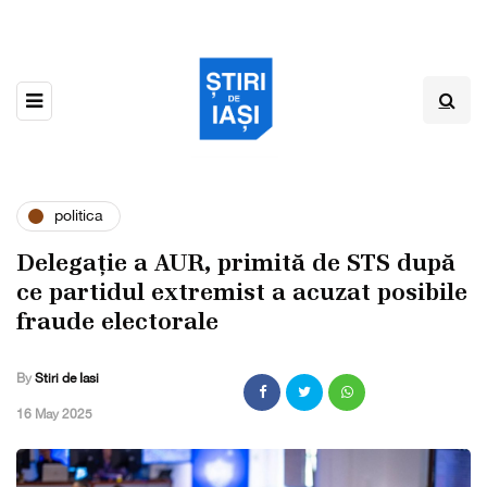
politica
Delegație a AUR, primită de STS după
ce partidul extremist a acuzat posibile
fraude electorale
By
Stiri de Iasi
,
16 May 2025