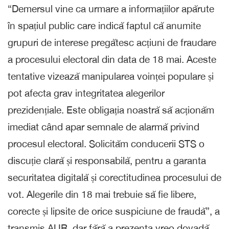
“Demersul vine ca urmare a informațiilor apărute
în spațiul public care indică faptul că anumite
grupuri de interese pregătesc acțiuni de fraudare
a procesului electoral din data de 18 mai. Aceste
tentative vizează manipularea voinței populare și
pot afecta grav integritatea alegerilor
prezidențiale. Este obligația noastră să acționăm
imediat când apar semnale de alarmă privind
procesul electoral. Solicităm conducerii STS o
discuție clară și responsabilă, pentru a garanta
securitatea digitală și corectitudinea procesului de
vot. Alegerile din 18 mai trebuie să fie libere,
corecte și lipsite de orice suspiciune de fraudă”, a
transmis AUR, dar fără a prezenta vreo dovadă