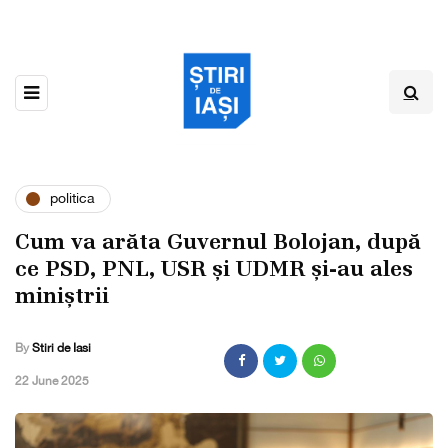
politica
Cum va arăta Guvernul Bolojan, după
ce PSD, PNL, USR și UDMR și-au ales
miniștrii
By
Stiri de Iasi
,
22 June 2025