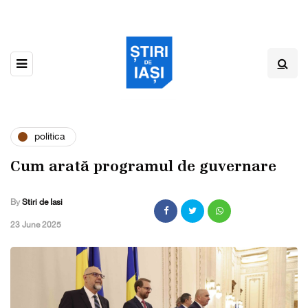
politica
Cum arată programul de guvernare
By
Stiri de Iasi
,
23 June 2025