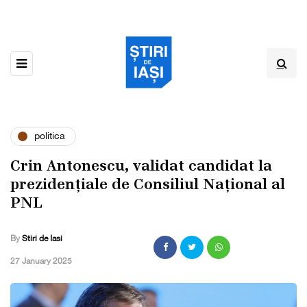
politica
Crin Antonescu, validat candidat la
prezidențiale de Consiliul Național al
PNL
By
Stiri de Iasi
,
27 January 2025