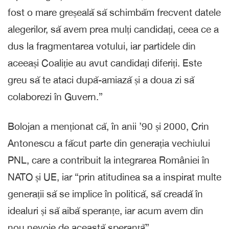
fost o mare greșeală să schimbăm frecvent datele
alegerilor, să avem prea mulți candidați, ceea ce a
dus la fragmentarea votului, iar partidele din
aceeași Coaliție au avut candidați diferiți. Este
greu să te ataci după-amiază și a doua zi să
colaborezi în Guvern.”
Bolojan a menționat că, în anii ’90 și 2000, Crin
Antonescu a făcut parte din generația vechiului
PNL, care a contribuit la integrarea României în
NATO și UE, iar “prin atitudinea sa a inspirat multe
generații să se implice în politică, să creadă în
idealuri și să aibă speranțe, iar acum avem din
nou nevoie de această speranță”.