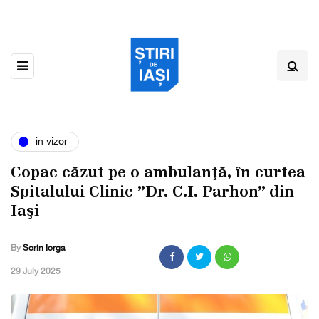
in vizor
Copac căzut pe o ambulanţă, în curtea
Spitalului Clinic ”Dr. C.I. Parhon” din
Iaşi
By
Sorin Iorga
,
29 July 2025