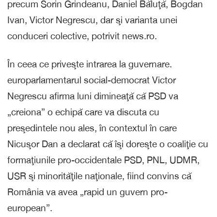
precum Sorin Grindeanu, Daniel Băluţă, Bogdan
Ivan, Victor Negrescu, dar şi varianta unei
conduceri colective, potrivit news.ro.
În ceea ce priveşte intrarea la guvernare.
europarlamentarul social-democrat Victor
Negrescu afirma luni dimineaţă că PSD va
„creiona” o echipă care va discuta cu
preşedintele nou ales, în contextul în care
Nicuşor Dan a declarat că îşi doreşte o coaliţie cu
formaţiunile pro-occidentale PSD, PNL, UDMR,
USR şi minorităţile naţionale, fiind convins că
România va avea „rapid un guvern pro-
european”.