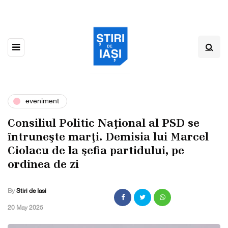
eveniment
Consiliul Politic Naţional al PSD se
întruneşte marţi. Demisia lui Marcel
Ciolacu de la şefia partidului, pe
ordinea de zi
By
Stiri de Iasi
,
20 May 2025