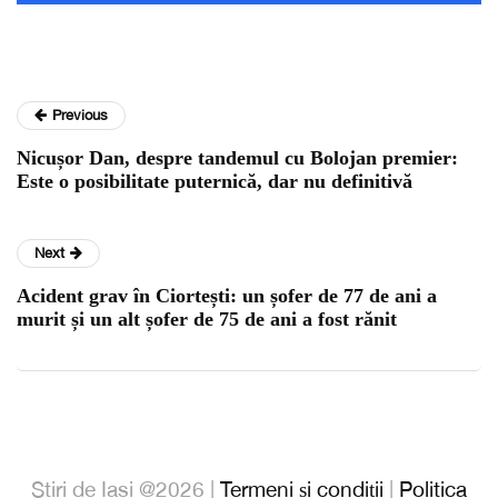
Previous
Nicușor Dan, despre tandemul cu Bolojan premier:
Este o posibilitate puternică, dar nu definitivă
Next
Acident grav în Ciortești: un șofer de 77 de ani a
murit și un alt șofer de 75 de ani a fost rănit
Stiri de Iasi @2026 |
Termeni și condiții
|
Politica