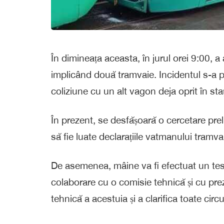
În dimineața aceasta, în jurul orei 9:00, a
implicând două tramvaie. Incidentul s-a pr
coliziune cu un alt vagon deja oprit în staț
În prezent, se desfășoară o cercetare pre
să fie luate declarațiile vatmanului tramva
De asemenea, mâine va fi efectuat un test 
colaborare cu o comisie tehnică și cu pre
tehnică a acestuia și a clarifica toate cir