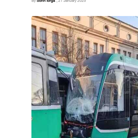
By
Sorin Iorga
,
21 January 2025