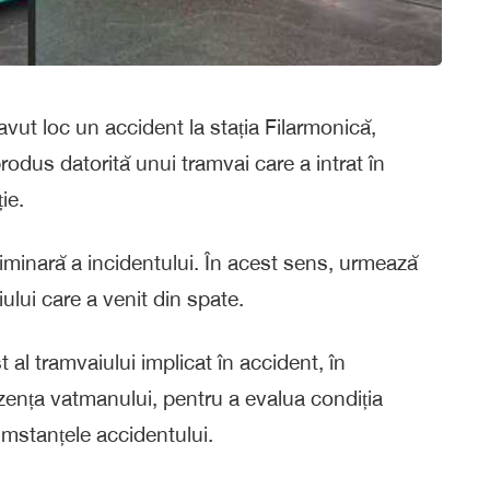
 avut loc un accident la stația Filarmonică,
odus datorită unui tramvai care a intrat în
ie.
liminară a incidentului. În acest sens, urmează
iului care a venit din spate.
al tramvaiului implicat în accident, în
zența vatmanului, pentru a evalua condiția
cumstanțele accidentului.