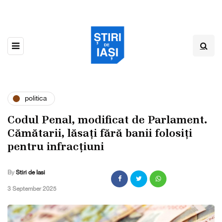
politica
Codul Penal, modificat de Parlament.
Cămătarii, lăsați fără banii folosiți
pentru infracțiuni
By
Stiri de Iasi
,
3 September 2025