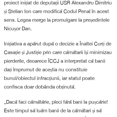
proiect inițiat de deputații USR Alexandru Dimitriu
și Stelian Ion care modifică Codul Penal în acest
sens. Legea merge la promulgare la președintele
Nicușor Dan.
Inițiativa a apărut după o decizie a Înaltei Curți de
Casație și Justiție prin care cămătarii își minimizau
pierderile, deoarece ÎCCJ a interpretat că banii
dați împrumut de aceștia nu constituie
bunul/obiectul infracțiunii, iar statul poate
confisca doar dobânda obținută.
„Dacă faci cămătărie, pleci fără bani la pușcărie!
Este timpul să luăm banii de la cămătari și să