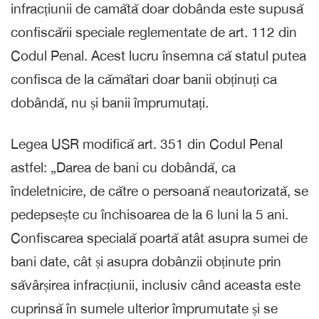
infracțiunii de camătă doar dobânda este supusă
confiscării speciale reglementate de art. 112 din
Codul Penal. Acest lucru însemna că statul putea
confisca de la cămătari doar banii obținuți ca
dobândă, nu și banii împrumutați.
Legea USR modifică art. 351 din Codul Penal
astfel: „Darea de bani cu dobândă, ca
îndeletnicire, de către o persoană neautorizată, se
pedepsește cu închisoarea de la 6 luni la 5 ani.
Confiscarea specială poartă atât asupra sumei de
bani date, cât și asupra dobânzii obținute prin
săvârșirea infracțiunii, inclusiv când aceasta este
cuprinsă în sumele ulterior împrumutate și se