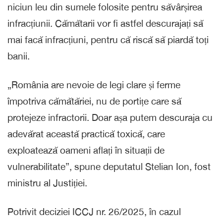
niciun leu din sumele folosite pentru săvârșirea
infracțiunii. Cămătarii vor fi astfel descurajați să
mai facă infracțiuni, pentru că riscă să piardă toți
banii.
„România are nevoie de legi clare și ferme
împotriva cămătăriei, nu de portițe care să
protejeze infractorii. Doar așa putem descuraja cu
adevărat această practică toxică, care
exploatează oameni aflați în situații de
vulnerabilitate”, spune deputatul Stelian Ion, fost
ministru al Justiției.
Potrivit deciziei ICCJ nr. 26/2025, în cazul