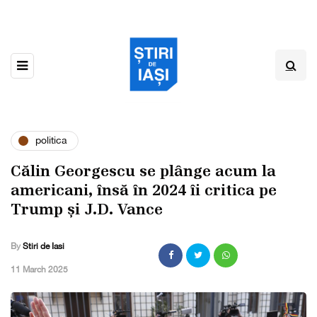
politica
Călin Georgescu se plânge acum la
americani, însă în 2024 îi critica pe
Trump și J.D. Vance
By
Stiri de Iasi
,
11 March 2025