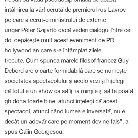
întâlnirea la vârf cerută de premierul rus Lavrov
pe care a cerut-o ministrului de externe
ungar Péter Szijjártó dacă vedeți dialogul între cei
doi depășește mult acest eveniment de PR
hollywoodian care s-a întâmplat zilele
trecute. Cum spunea marele filosof francez Guy
Debord are o carte formidabilă care se numește
societatea spectacolului și acolo vezi și înțelegi
că totul e un show ca să îți ia mințile și să te poată
ghidona foarte bine, atunci înțelegi că acest
spectacol, atunci când lumea e inversată, nu e
decât un adevăr care pe moment devine fals”, a
spus Călin Georgescu.