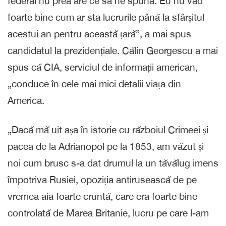
federal nu prea are ce să ne spună. Eu nu văd
foarte bine cum ar sta lucrurile până la sfârșitul
acestui an pentru această țară”, a mai spus
candidatul la prezidențiale. Călin Georgescu a mai
spus că CIA, serviciul de informații american,
„conduce în cele mai mici detalii viața din
America.
„Dacă mă uit așa în istorie cu războiul Crimeei și
pacea de la Adrianopol pe la 1853, am văzut și
noi cum brusc s-a dat drumul la un tăvălug imens
împotriva Rusiei, opoziția antirusească de pe
vremea aia foarte cruntă, care era foarte bine
controlată de Marea Britanie, lucru pe care l-am