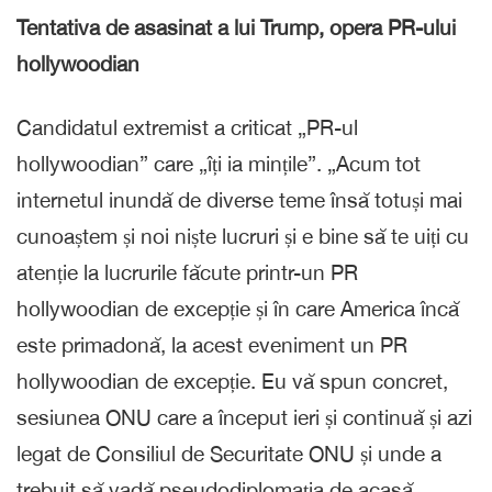
Tentativa de asasinat a lui Trump, opera PR-ului
hollywoodian
Candidatul extremist a criticat „PR-ul
hollywoodian” care „îți ia mințile”. „Acum tot
internetul inundă de diverse teme însă totuși mai
cunoaștem și noi niște lucruri și e bine să te uiți cu
atenție la lucrurile făcute printr-un PR
hollywoodian de excepție și în care America încă
este primadonă, la acest eveniment un PR
hollywoodian de excepție. Eu vă spun concret,
sesiunea ONU care a început ieri și continuă și azi
legat de Consiliul de Securitate ONU și unde a
trebuit să vadă pseudodiplomația de acasă