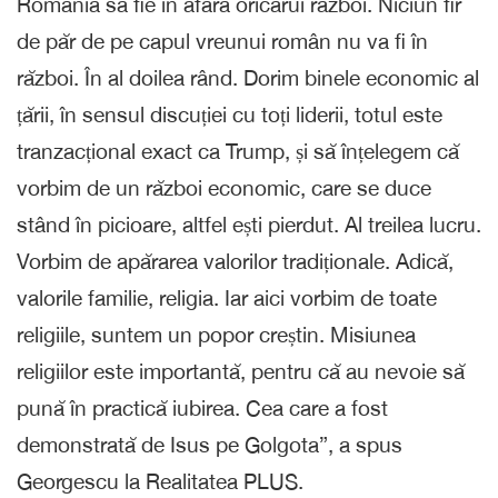
România să fie în afara oricărui război. Niciun fir
de păr de pe capul vreunui român nu va fi în
război. În al doilea rând. Dorim binele economic al
țării, în sensul discuției cu toți liderii, totul este
tranzacțional exact ca Trump, și să înțelegem că
vorbim de un război economic, care se duce
stând în picioare, altfel ești pierdut. Al treilea lucru.
Vorbim de apărarea valorilor tradiționale. Adică,
valorile familie, religia. Iar aici vorbim de toate
religiile, suntem un popor creștin. Misiunea
religiilor este importantă, pentru că au nevoie să
pună în practică iubirea. Cea care a fost
demonstrată de Isus pe Golgota”, a spus
Georgescu la Realitatea PLUS.