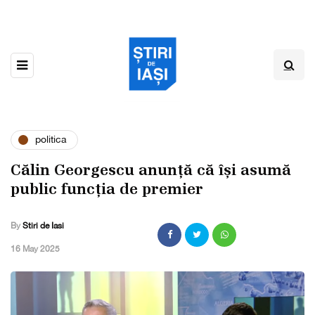
politica
Călin Georgescu anunță că își asumă
public funcția de premier
By
Stiri de Iasi
,
16 May 2025