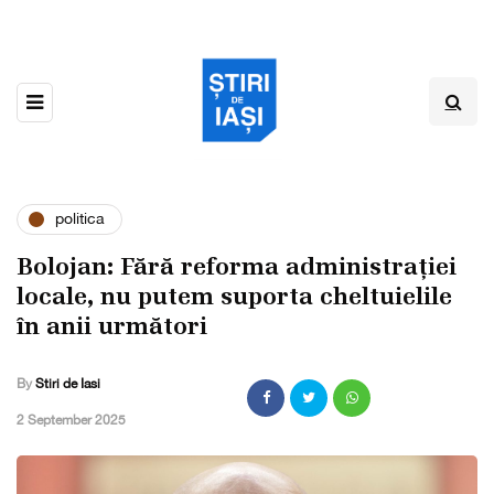
politica
Bolojan: Fără reforma administrației
locale, nu putem suporta cheltuielile
în anii următori
By
Stiri de Iasi
,
2 September 2025