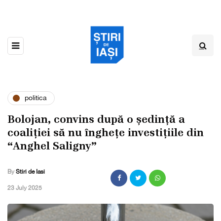
politica
Bolojan, convins după o ședință a
coaliției să nu înghețe investițiile din
“Anghel Saligny”
By
Stiri de Iasi
,
23 July 2025