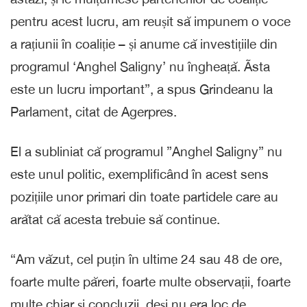
pentru acest lucru, am reușit să impunem o voce
a rațiunii în coaliție – și anume că investițiile din
programul ‘Anghel Saligny’ nu îngheață. Ãsta
este un lucru important”, a spus Grindeanu la
Parlament, citat de Agerpres.
El a subliniat că programul ”Anghel Saligny” nu
este unul politic, exemplificând în acest sens
pozițiile unor primari din toate partidele care au
arătat că acesta trebuie să continue.
“Am văzut, cel puțin în ultime 24 sau 48 de ore,
foarte multe păreri, foarte multe observații, foarte
multe chiar și concluzii, deși nu era loc de