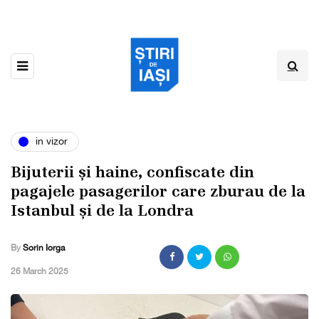
in vizor
Bijuterii și haine, confiscate din
pagajele pasagerilor care zburau de la
Istanbul și de la Londra
By
Sorin Iorga
,
26 March 2025