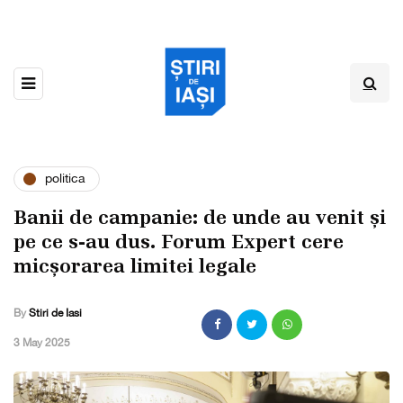
politica
Banii de campanie: de unde au venit și
pe ce s-au dus. Forum Expert cere
micșorarea limitei legale
By
Stiri de Iasi
,
3 May 2025