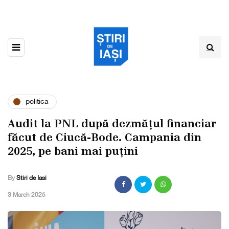
politica
Audit la PNL după dezmățul financiar
făcut de Ciucă-Bode. Campania din
2025, pe bani mai puțini
By
Stiri de Iasi
,
3 March 2025