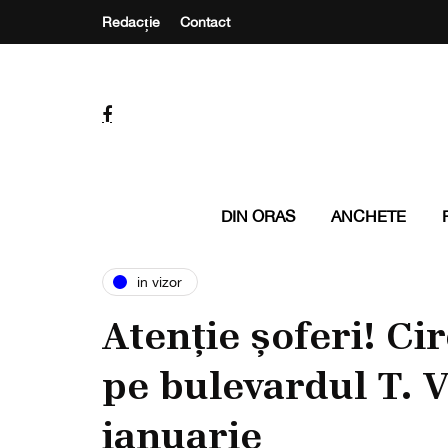
Redacție
Contact
DIN ORAS
ANCHETE
in vizor
Atenție șoferi! Ci
pe bulevardul T. 
ianuarie