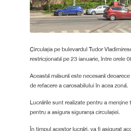
Circulația pe bulevardul Tudor Vladimirescu
restricționată pe 23 ianuarie, între orele 0
Această măsură este necesară deoarece e
de refacere a carosabilului în acea zonă.
Lucrările sunt realizate pentru a menține 
pentru a asigura siguranța circulației.
În timpul acestor lucrări, va fi asigurat a