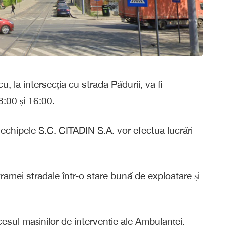
, la intersecția cu strada Pădurii, va fi
8:00 și 16:00.
chipele S.C. CITADIN S.A. vor efectua lucrări
tramei stradale într-o stare bună de exploatare și
ccesul mașinilor de intervenție ale Ambulanței,