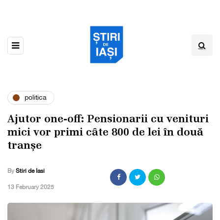
politica
Ajutor one-off: Pensionarii cu venituri
mici vor primi câte 800 de lei în două
tranșe
By
Stiri de Iasi
,
13 February 2025