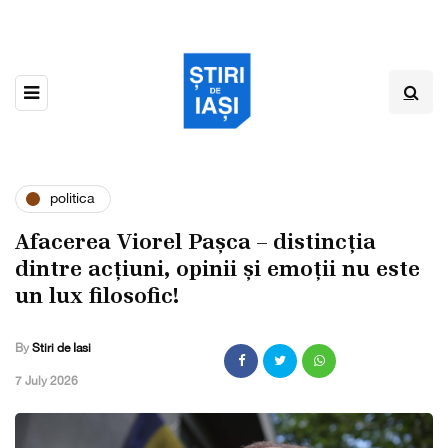
politica
Afacerea Viorel Pașca – distincția
dintre acțiuni, opinii și emoții nu este
un lux filosofic!
By
Stiri de Iasi
,
7 July 2026