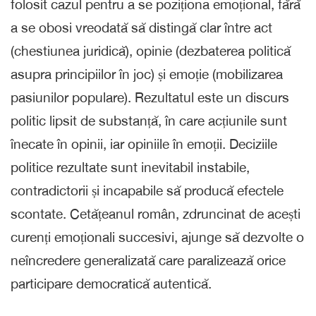
folosit cazul pentru a se poziționa emoțional, fără
a se obosi vreodată să distingă clar între act
(chestiunea juridică), opinie (dezbaterea politică
asupra principiilor în joc) și emoție (mobilizarea
pasiunilor populare). Rezultatul este un discurs
politic lipsit de substanță, în care acțiunile sunt
înecate în opinii, iar opiniile în emoții. Deciziile
politice rezultate sunt inevitabil instabile,
contradictorii și incapabile să producă efectele
scontate. Cetățeanul român, zdruncinat de acești
curenți emoționali succesivi, ajunge să dezvolte o
neîncredere generalizată care paralizează orice
participare democratică autentică.