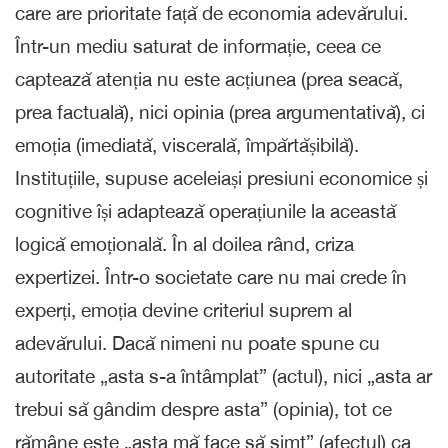
care are prioritate față de economia adevărului.
Într-un mediu saturat de informație, ceea ce
captează atenția nu este acțiunea (prea seacă,
prea factuală), nici opinia (prea argumentativă), ci
emoția (imediată, viscerală, împărtășibilă).
Instituțiile, supuse aceleiași presiuni economice și
cognitive își adaptează operațiunile la această
logică emoțională. În al doilea rând, criza
expertizei. Într-o societate care nu mai crede în
experți, emoția devine criteriul suprem al
adevărului. Dacă nimeni nu poate spune cu
autoritate „asta s-a întâmplat” (actul), nici „asta ar
trebui să gândim despre asta” (opinia), tot ce
rămâne este „asta mă face să simt” (afectul) ca