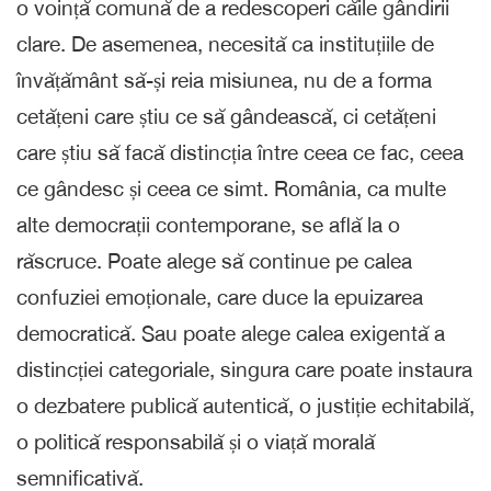
o voință comună de a redescoperi căile gândirii
clare. De asemenea, necesită ca instituțiile de
învățământ să-și reia misiunea, nu de a forma
cetățeni care știu ce să gândească, ci cetățeni
care știu să facă distincția între ceea ce fac, ceea
ce gândesc și ceea ce simt. România, ca multe
alte democrații contemporane, se află la o
răscruce. Poate alege să continue pe calea
confuziei emoționale, care duce la epuizarea
democratică. Sau poate alege calea exigentă a
distincției categoriale, singura care poate instaura
o dezbatere publică autentică, o justiție echitabilă,
o politică responsabilă și o viață morală
semnificativă.