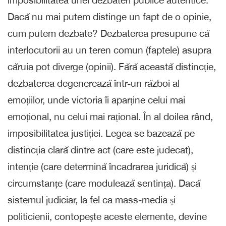
imposibilitatea unei dezbateri publice autentice.
Dacă nu mai putem distinge un fapt de o opinie,
cum putem dezbate? Dezbaterea presupune că
interlocutorii au un teren comun (faptele) asupra
căruia pot diverge (opinii). Fără această distincție,
dezbaterea degenerează într-un război al
emoțiilor, unde victoria îi aparține celui mai
emoțional, nu celui mai rațional. În al doilea rând,
imposibilitatea justiției. Legea se bazează pe
distincția clară dintre act (care este judecat),
intenție (care determină încadrarea juridică) și
circumstanțe (care modulează sentința). Dacă
sistemul judiciar, la fel ca mass-media și
politicienii, contopește aceste elemente, devine