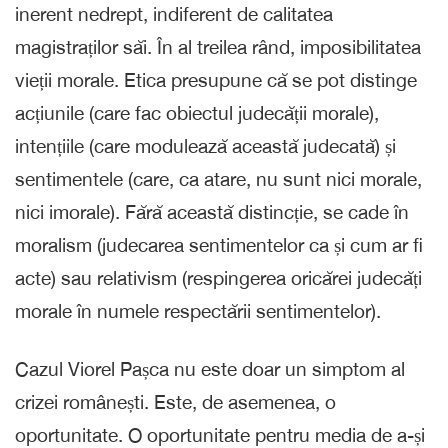
inerent nedrept, indiferent de calitatea
magistraților săi. În al treilea rând, imposibilitatea
vieții morale. Etica presupune că se pot distinge
acțiunile (care fac obiectul judecății morale),
intențiile (care modulează această judecată) și
sentimentele (care, ca atare, nu sunt nici morale,
nici imorale). Fără această distincție, se cade în
moralism (judecarea sentimentelor ca și cum ar fi
acte) sau relativism (respingerea oricărei judecăți
morale în numele respectării sentimentelor).
Cazul Viorel Pașca nu este doar un simptom al
crizei românești. Este, de asemenea, o
oportunitate. O oportunitate pentru media de a-și