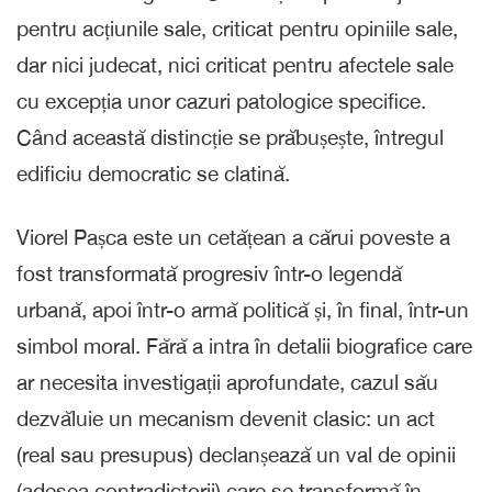
pentru acțiunile sale, criticat pentru opiniile sale,
dar nici judecat, nici criticat pentru afectele sale
cu excepția unor cazuri patologice specifice.
Când această distincție se prăbușește, întregul
edificiu democratic se clatină.
Viorel Pașca este un cetățean a cărui poveste a
fost transformată progresiv într-o legendă
urbană, apoi într-o armă politică și, în final, într-un
simbol moral. Fără a intra în detalii biografice care
ar necesita investigații aprofundate, cazul său
dezvăluie un mecanism devenit clasic: un act
(real sau presupus) declanșează un val de opinii
(adesea contradictorii) care se transformă în