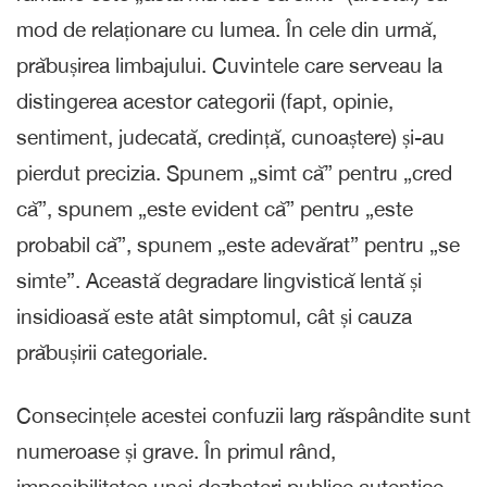
mod de relaționare cu lumea. În cele din urmă,
prăbușirea limbajului. Cuvintele care serveau la
distingerea acestor categorii (fapt, opinie,
sentiment, judecată, credință, cunoaștere) și-au
pierdut precizia. Spunem „simt că” pentru „cred
că”, spunem „este evident că” pentru „este
probabil că”, spunem „este adevărat” pentru „se
simte”. Această degradare lingvistică lentă și
insidioasă este atât simptomul, cât și cauza
prăbușirii categoriale.
Consecințele acestei confuzii larg răspândite sunt
numeroase și grave. În primul rând,