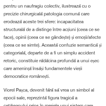
pentru un naufragiu colectiv, ilustrează cu o
precizie chirurgicală patologia comună care
erodează aceste trei sfere: incapacitatea
structurală de a distinge între acțiuni (ceea ce se
face), opinii (ceea ce se gândește) și emoții/afecte
(ceea ce se simte). Această confuzie semantică și
categorială, departe de a fi un simplu accident
retoric, constituie rădăcina profundă a unui eșec
care amenință însăși fundamentele vieții
democratice românești.
Viorel Pașca, devenit fără să vrea un simbol al
epocii sale, reprezintă figura tragică a
cetățeanului prins în mrejele unui sistem care