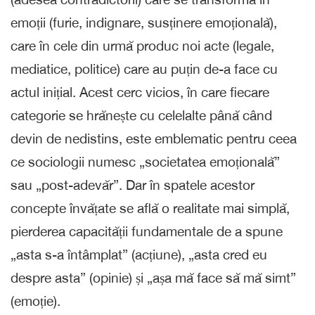
emoții (furie, indignare, susținere emoțională),
care în cele din urmă produc noi acte (legale,
mediatice, politice) care au puțin de-a face cu
actul inițial. Acest cerc vicios, în care fiecare
categorie se hrănește cu celelalte până când
devin de nedistins, este emblematic pentru ceea
ce sociologii numesc „societatea emoțională”
sau „post-adevăr”. Dar în spatele acestor
concepte învățate se află o realitate mai simplă,
pierderea capacității fundamentale de a spune
„asta s-a întâmplat” (acțiune), „asta cred eu
despre asta” (opinie) și „așa mă face să mă simt”
(emoție).