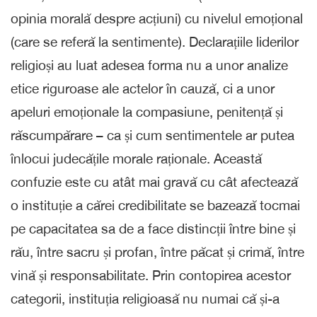
opinia morală despre acțiuni) cu nivelul emoțional
(care se referă la sentimente). Declarațiile liderilor
religioși au luat adesea forma nu a unor analize
etice riguroase ale actelor în cauză, ci a unor
apeluri emoționale la compasiune, penitență și
răscumpărare – ca și cum sentimentele ar putea
înlocui judecățile morale raționale. Această
confuzie este cu atât mai gravă cu cât afectează
o instituție a cărei credibilitate se bazează tocmai
pe capacitatea sa de a face distincții între bine și
rău, între sacru și profan, între păcat și crimă, între
vină și responsabilitate. Prin contopirea acestor
categorii, instituția religioasă nu numai că și-a