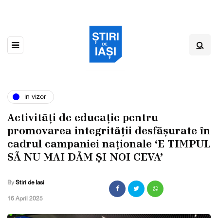
in vizor
Activități de educație pentru
promovarea integrității desfășurate în
cadrul campaniei naționale ‘E TIMPUL
SÃ NU MAI DÃM ȘI NOI CEVA’
By
Stiri de Iasi
,
16 April 2025