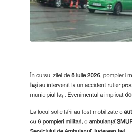
În cursul zilei de
8 iulie 2026
, pompierii mi
Iași
au intervenit la un accident rutier pr
municipiul Iași. Evenimentul a implicat
do
La locul solicitării au fost mobilizate
o
aut
cu
6 pompieri militari,
o
ambulanță SMU
Serviciului de Ambulanță Județean Iași.