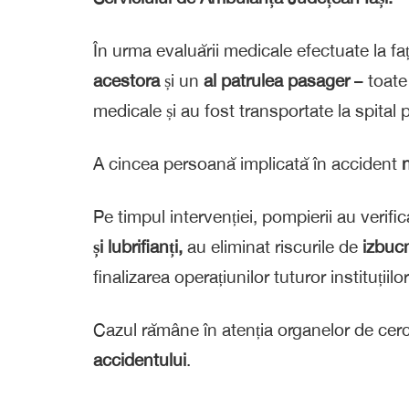
În urma evaluării medicale efectuate la fa
acestora
și un
al patrulea pasager
– toat
medicale și au fost transportate la spital 
A cincea persoană implicată în accident
Pe timpul intervenției, pompierii au
verifi
și lubrifianți,
au
eliminat riscurile de
izbuc
finalizarea operațiunilor tuturor instituțiilo
Cazul rămâne în atenția organelor de cerc
accidentului
.