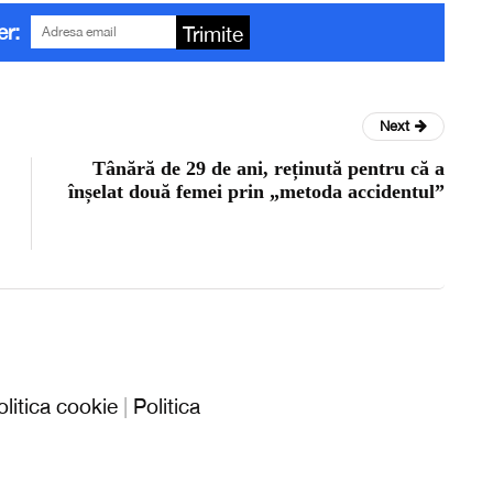
er:
Trimite
Next
Tânără de 29 de ani, reținută pentru că a
înșelat două femei prin „metoda accidentul”
olitica cookie
|
Politica