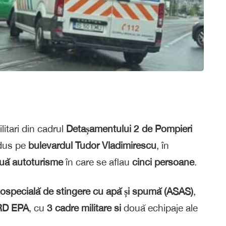
litari din cadrul
Detașamentului 2 de Pompieri
odus pe
bulevardul Tudor Vladimirescu
, în
uă autoturisme
în care se aflau
cinci persoane
.
ospecială de stingere cu apă și spumă (ASAS)
,
RD EPA
, cu
3 cadre militare si
două echipaje ale