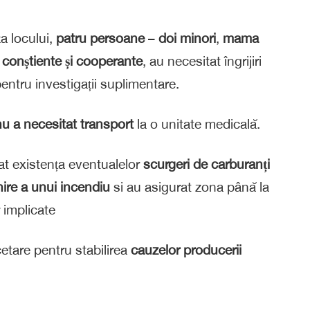
ța locului,
patru persoane
–
doi minori
,
mama
e
conștiente și cooperante
, au necesitat îngrijiri
pentru investigații suplimentare.
nu a necesitat transport
la o unitate medicală.
cat existența eventualelor
scurgeri de carburanți
nire a unui incendiu
si au
asigurat zona până la
r implicate
etare pentru stabilirea
cauzelor producerii