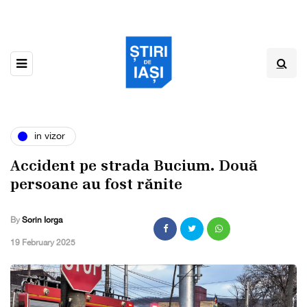
in vizor
Accident pe strada Bucium. Două
persoane au fost rănite
By
Sorin Iorga
,
19 February 2025