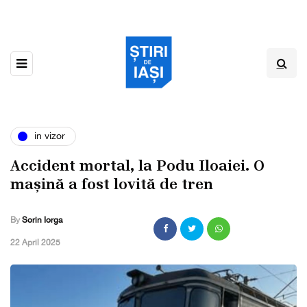
in vizor
Accident mortal, la Podu Iloaiei. O
mașină a fost lovită de tren
By
Sorin Iorga
,
22 April 2025