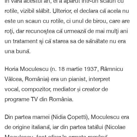
În vara acestui an, el a apărut într-un scaun cu
rotile, vizibil slăbit. Ulterior, el declara că acela nu
este un scaun cu rotile, ci unul de birou, care are
roţi, dar recunoştea că urmează de mai mulţi ani
un tratament şi că starea sa de sănătate nu era
una bună.
Horia Moculescu (n. 18 martie 1937, Râmnicu
Vâlcea, România) era un pianist, interpret
vocal, compozitor, mediator și creator de
programe TV din România.
Din partea mamei (Nidia Copetti), Moculescu era
de origine italiană, iar din partea tatălui (Nicolae
Moculescu, fost ofițer în armata română