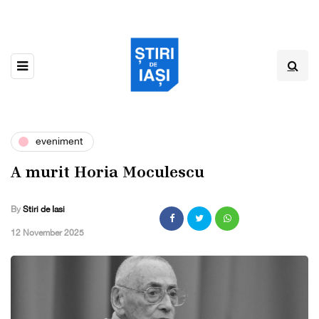
eveniment
A murit Horia Moculescu
By
Stiri de Iasi
,
12 November 2025