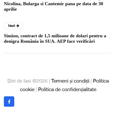
Nicolina, Bularga si Cantemir pana pe data de 30
aprilie
Next
Simion, contract de 1,5 milioane de dolari pentru a
denigra România în SUA. AEP face verificări
Stiri de Iasi @2026 |
Termeni și condiții
|
Politica
cookie
|
Politica de confidențialitate