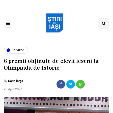
in vizor
6 premii obținute de elevii ieseni la
Olimpiada de Istorie
By
Sorin Iorga
,
23 April 2025